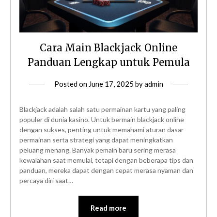
Cara Main Blackjack Online
Panduan Lengkap untuk Pemula
Posted on
June 17, 2025
by
admin
Blackjack adalah salah satu permainan kartu yang paling
populer di dunia kasino. Untuk bermain blackjack online
dengan sukses, penting untuk memahami aturan dasar
permainan serta strategi yang dapat meningkatkan
peluang menang. Banyak pemain baru sering merasa
kewalahan saat memulai, tetapi dengan beberapa tips dan
panduan, mereka dapat dengan cepat merasa nyaman dan
percaya diri saat…
Read more