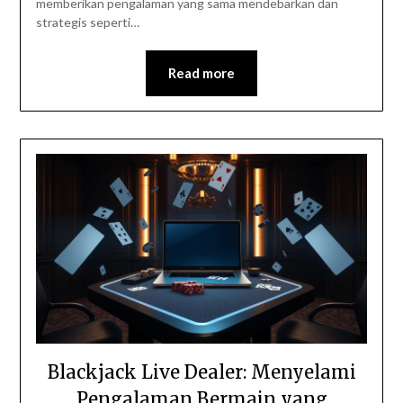
memberikan pengalaman yang sama mendebarkan dan
strategis seperti…
Read more
Blackjack Live Dealer: Menyelami
Pengalaman Bermain yang