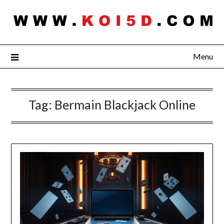
Menu
Tag:
Bermain Blackjack Online