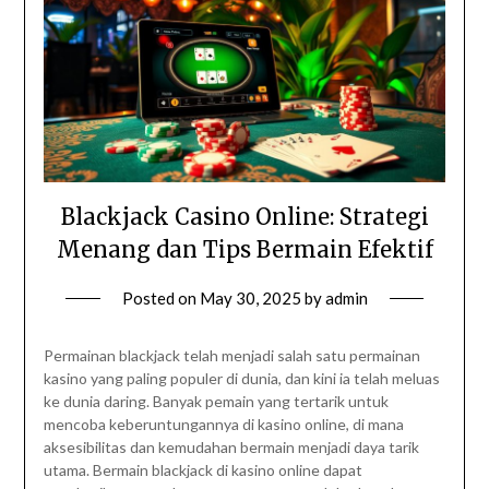
Blackjack Casino Online: Strategi
Menang dan Tips Bermain Efektif
Posted on
May 30, 2025
by
admin
Permainan blackjack telah menjadi salah satu permainan
kasino yang paling populer di dunia, dan kini ia telah meluas
ke dunia daring. Banyak pemain yang tertarik untuk
mencoba keberuntungannya di kasino online, di mana
aksesibilitas dan kemudahan bermain menjadi daya tarik
utama. Bermain blackjack di kasino online dapat