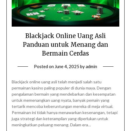
Blackjack Online Uang Asli
Panduan untuk Menang dan
Bermain Cerdas
Posted on
June 4, 2025
by
admin
Blackjack online uang asli telah menjadi salah satu
permainan kasino paling populer di dunia maya. Dengan
pengalaman bermain yang mendebarkan dan kesempatan
untuk memenangkan uang nyata, banyak pemain yang
tertarik mencoba keberuntungan mereka di meja virtual.
Permainan ini tidak hanya menawarkan kesenangan, tetapi
juga strategi dan keterampilan yang diperlukan untuk
meningkatkan peluang menang. Dalam era…