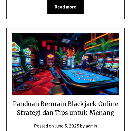
Read more
Panduan Bermain Blackjack Online
Strategi dan Tips untuk Menang
Posted on
June 5, 2025
by
admin