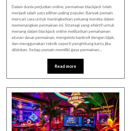
Dalam dunia perjudian online, permainan blackjack telah
menjadi salah satu pilihan paling populer. Banyak pemain
mencari cara untuk meningkatkan peluang mereka dalam
memenangkan permainan ini. Strategi yang efektif untuk
menang dalam blackjack online melibatkan pemahaman
aturan dasar permainan, mengelola bankroll dengan bijak,
dan menggunakan teknik seperti penghitung kartu jika
diizinkan. Setiap pemain memiliki gaya permainan…
Read more