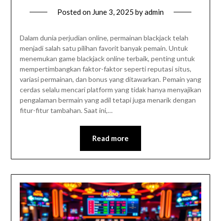
Posted on
June 3, 2025
by
admin
Dalam dunia perjudian online, permainan blackjack telah
menjadi salah satu pilihan favorit banyak pemain. Untuk
menemukan game blackjack online terbaik, penting untuk
mempertimbangkan faktor-faktor seperti reputasi situs,
variasi permainan, dan bonus yang ditawarkan. Pemain yang
cerdas selalu mencari platform yang tidak hanya menyajikan
pengalaman bermain yang adil tetapi juga menarik dengan
fitur-fitur tambahan. Saat ini,…
Read more