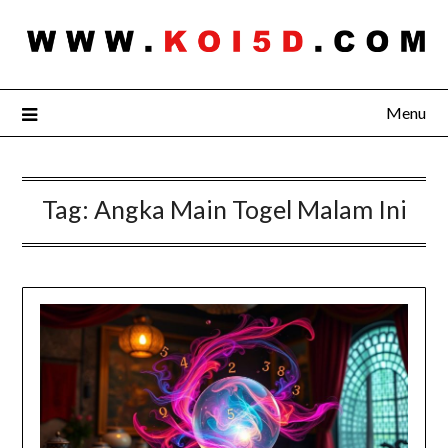
Menu
Tag:
Angka Main Togel Malam Ini