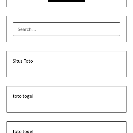
SEARCH
FOR:
Situs Toto
toto togel
toto togel