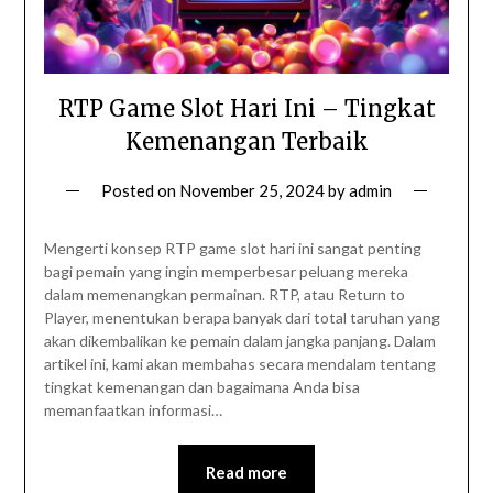
RTP Game Slot Hari Ini – Tingkat
Kemenangan Terbaik
Posted on
November 25, 2024
by
admin
Mengerti konsep RTP game slot hari ini sangat penting
bagi pemain yang ingin memperbesar peluang mereka
dalam memenangkan permainan. RTP, atau Return to
Player, menentukan berapa banyak dari total taruhan yang
akan dikembalikan ke pemain dalam jangka panjang. Dalam
artikel ini, kami akan membahas secara mendalam tentang
tingkat kemenangan dan bagaimana Anda bisa
memanfaatkan informasi…
Read more