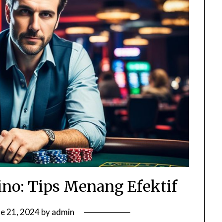
ino: Tips Menang Efektif
ne 21, 2024
by
admin