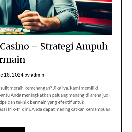
Casino – Strategi Ampuh
rmain
ne 18, 2024
by
admin
sulit meraih kemenangan? Jika iya, kami memiliki
bantu Anda meningkatkan peluang menang di arena judi
tips dan teknik bermain yang efektif untuk
ai trik-trik ini, Anda dapat meningkatkan kemampuan