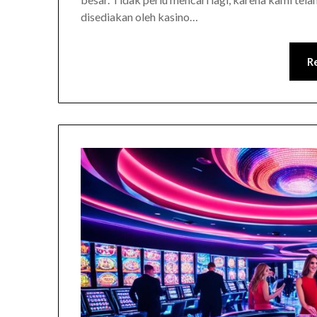
disediakan oleh kasino…
R