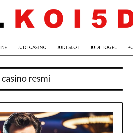
INE
JUDI CASINO
JUDI SLOT
JUDI TOGEL
PO
 casino resmi