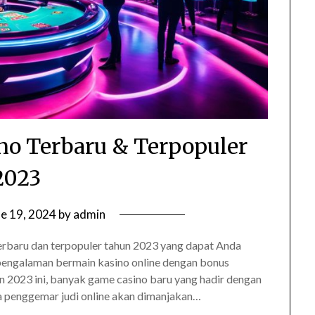
o Terbaru & Terpopuler
2023
ne 19, 2024
by
admin
terbaru dan terpopuler tahun 2023 yang dapat Anda
i pengalaman bermain kasino online dengan bonus
n 2023 ini, banyak game casino baru yang hadir dengan
ara penggemar judi online akan dimanjakan…