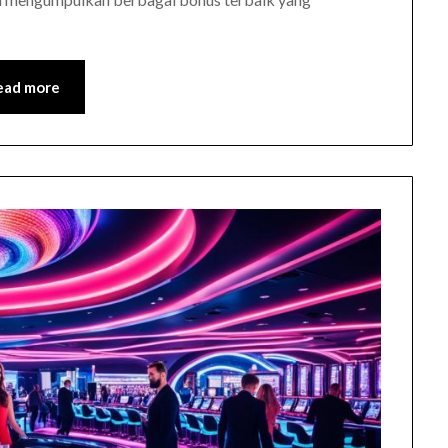
ead more