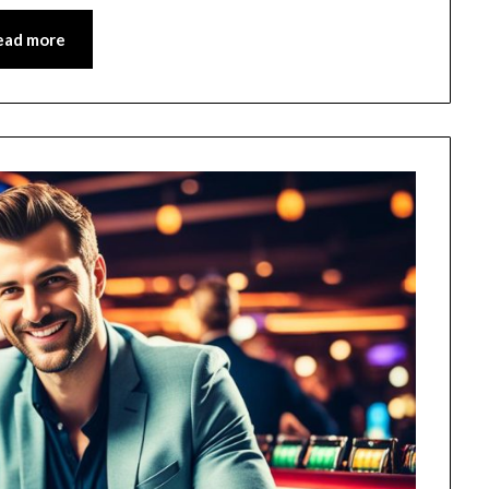
ead more